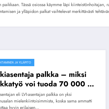
en paikkaan. Tässä osiossa käymme läpi kiinteistönhoitajan, 
tamisen ja ylläpidon palkat vaihtelevat merkittävästi tehtä
NTAMINEN JA YLLÄPITO
kiasentaja palkka – miksi
akkatyö voi tuoda 70 000 €
odessa
sentajan eli LVI-asentajan palkka on yksi
nusalan mielenkiintoisimmista, koska sama ammatti
ottaa hyvin erilaisen…