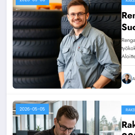
RAKE
Ren
Su
Renga
työko
Aloitt
A
2026-05-05
RAKE
Rak