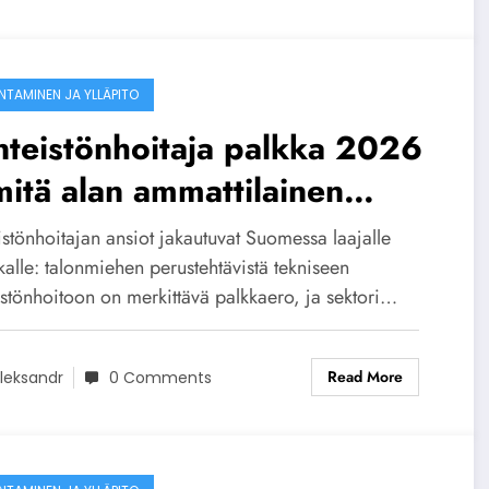
NTAMINEN JA YLLÄPITO
nteistönhoitaja palkka 2026
itä alan ammattilainen
easti tienaa?
istönhoitajan ansiot jakautuvat Suomessa laajalle
alle: talonmiehen perustehtävistä tekniseen
istönhoitoon on merkittävä palkkaero, ja sektori…
Read More
leksandr
0 Comments