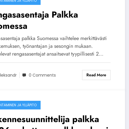
NTAMINEN JA YLLÄPITO
gasasentaja Palkka
omessa
sasentaja palkka Suomessa vaihtelee merkittävästi
kemuksen, työnantajan ja sesongin mukaan.
elevat rengasasentajat ansaitsevat tyypillisesti 2…
Read More
leksandr
0 Comments
NTAMINEN JA YLLÄPITO
ennesuunnittelija palkka