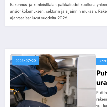
Rakennus- ja kiinteistöalan palkkatiedot koottuna yhte
ansiot kokemuksen, sektorin ja sijainnin mukaan. Raken
ajantasaiset luvut vuodelta 2026.
2026-07-20
RAKE
Put
ur
vu
Putkia
raken
voi tu