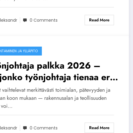
Read More
leksandr
0 Comments
NTAMINEN JA YLLÄPITO
önjohtaja palkka 2026 –
jonko työnjohtaja tienaa eri
mialoilla?
 vaihtelevat merkittävästi toimialan, pätevyyden ja
an koon mukaan — rakennusalan ja teollisuuden
ä voi…
Read More
leksandr
0 Comments