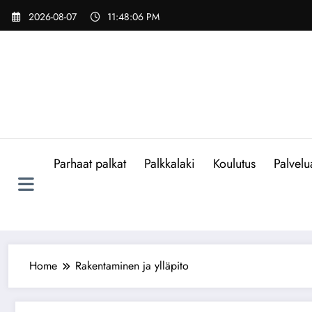
Skip
2026-08-07
11:48:07 PM
to
content
Parhaat palkat
Palkkalaki
Koulutus
Palvelu
Home
Rakentaminen ja ylläpito