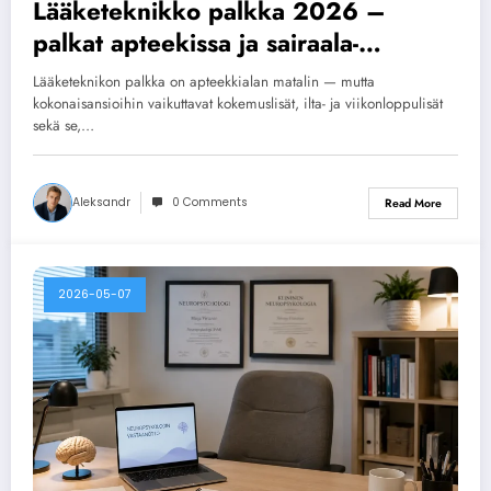
Lääketeknikko palkka 2026 –
palkat apteekissa ja sairaala-
apteekissa
Lääketeknikon palkka on apteekkialan matalin — mutta
kokonaisansioihin vaikuttavat kokemuslisät, ilta- ja viikonloppulisät
sekä se,…
Aleksandr
0 Comments
Read More
2026-05-07