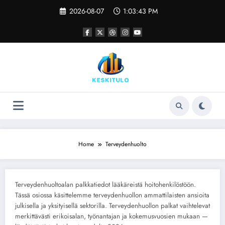
Skip
2026-08-07
1:03:44 PM
to
content
Home
Terveydenhuolto
Terveydenhuoltoalan palkkatiedot lääkäreistä hoitohenkilöstöön.
Tässä osiossa käsittelemme terveydenhuollon ammattilaisten ansioita
julkisella ja yksityisellä sektorilla. Terveydenhuollon palkat vaihtelevat
merkittävästi erikoisalan, työnantajan ja kokemusvuosien mukaan —