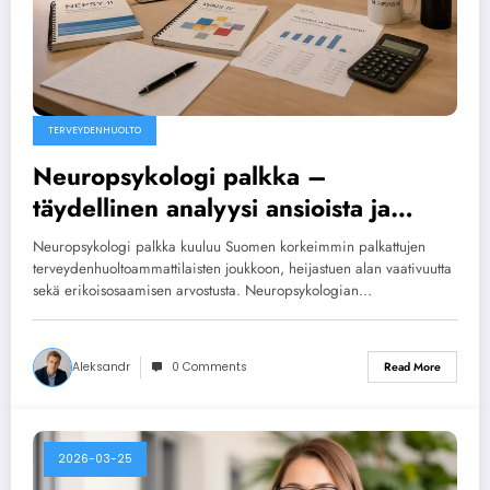
TERVEYDENHUOLTO
Neuropsykologi palkka –
täydellinen analyysi ansioista ja
urakehityksestä 2026
Neuropsykologi palkka kuuluu Suomen korkeimmin palkattujen
terveydenhuoltoammattilaisten joukkoon, heijastuen alan vaativuutta
sekä erikoisosaamisen arvostusta. Neuropsykologian…
Aleksandr
0 Comments
Read More
2026-03-25