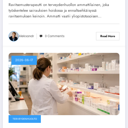
Ravitsemusterapeutti on terveydenhuollon ammattilainen, joka
työskentelee sairauksien hoidossa ja ennaltaehkäisyssä
ravitsemuksen keinoin. Ammatti vaatii yliopistotasoisen…
Aleksandr
0 Comments
Read More
2026-06-17
TERVEYDENHUOLTO