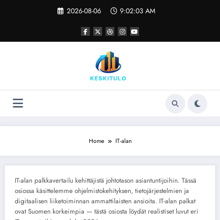
Skip
2026-08-06
9:02:03 AM
to
content
Home
IT-alan
IT-alan palkkavertailu kehittäjistä johtotason asiantuntijoihin. Tässä
osiossa käsittelemme ohjelmistokehityksen, tietojärjestelmien ja
digitaalisen liiketoiminnan ammattilaisten ansioita. IT-alan palkat
ovat Suomen korkeimpia — tästä osiosta löydät realistiset luvut eri