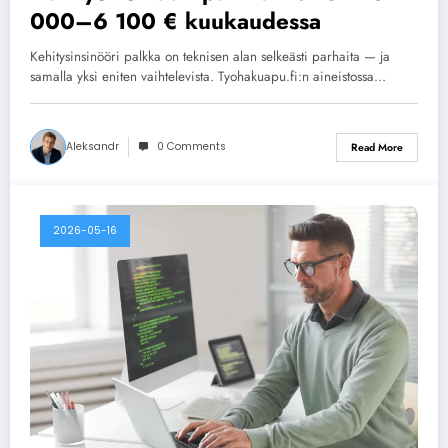
000–6 100 € kuukaudessa
Kehitysinsinööri palkka on teknisen alan selkeästi parhaita — ja
samalla yksi eniten vaihtelevista. Tyohakuapu.fi:n aineistossa…
Aleksandr
0 Comments
Read More
2026-05-16