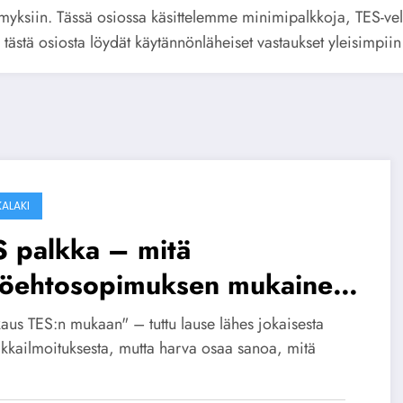
myksiin. Tässä osiossa käsittelemme minimipalkkoja, TES-velv
tästä osiosta löydät käytännönläheiset vastaukset yleisimpiin
KALAKI
S palkka – mitä
yöehtosopimuksen mukainen
kka” oikeasti tarkoittaa?
aus TES:n mukaan" – tuttu lause lähes jokaisesta
ikkailmoituksesta, mutta harva osaa sanoa, mitä