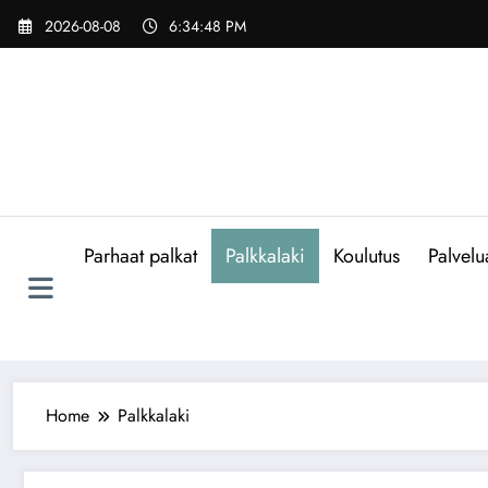
Skip
2026-08-08
6:34:48 PM
to
content
Parhaat palkat
Palkkalaki
Koulutus
Palvelu
Home
Palkkalaki