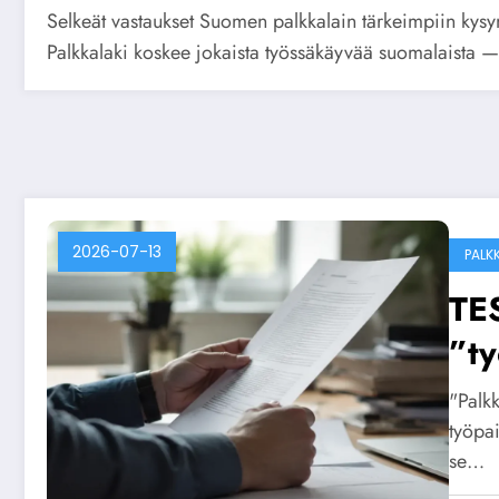
Selkeät vastaukset Suomen palkkalain tärkeimpiin kysy
Palkkalaki koskee jokaista työssäkäyvää suomalaista — 
2026-07-13
PALK
TE
”t
pal
"Palkk
työpa
se…